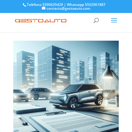
Teléfono 5590635429 | Whatsapp 5552961887
contacto@gestoauto.com