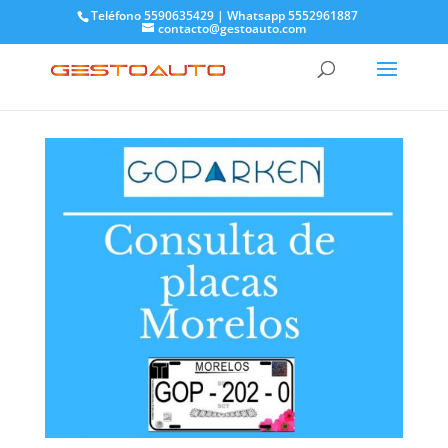
Teléfono 5590635429 | Whatsapp 5552961887
contacto@gestoauto.com