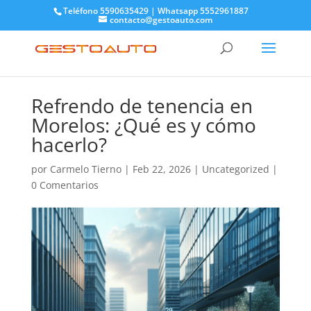
Teléfono 5590635429 | Whatsapp 5552961887
contacto@gestoauto.com
Refrendo de tenencia en
Morelos: ¿Qué es y cómo
hacerlo?
por
Carmelo Tierno
|
Feb 22, 2026
|
Uncategorized
|
0 Comentarios